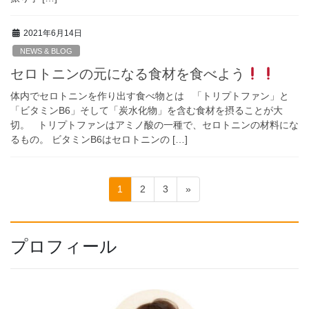
2021年6月14日
NEWS & BLOG
セロトニンの元になる食材を食べよう
体内でセロトニンを作り出す食べ物とは 「トリプトファン」と
「ビタミンB6」そして「炭水化物」を含む食材を摂ることが大
切。 トリプトファンはアミノ酸の一種で、セロトニンの材料にな
るもの。 ビタミンB6はセロトニンの […]
投
固
固
固
1
2
3
»
稿
定
定
定
ペ
ペ
ペ
の
ー
ー
ー
プロフィール
ペ
ジ
ジ
ジ
ー
ジ
送