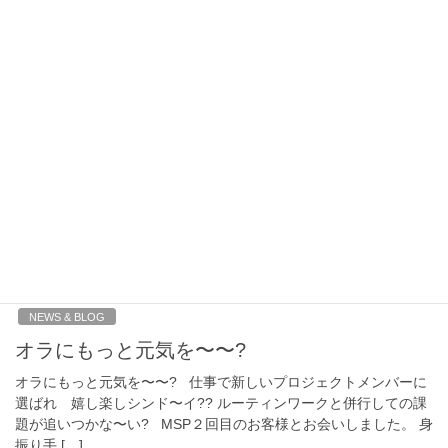
「人生は選択の連続だ」と言われますが 私は迷わず楽しい方
へ?? じゃあ どうしてそれが楽しいの
自分の“好き”とい
う気持ちのその先の 「どうして好きなのかな?」 をゲームをし
ながら深掘していきます。 […]
2022年3月14日
NEWS & BLOG
猫背が改善 背筋が伸びた実感あり!! 今度は
仰向けで肩甲骨に驚いた!
2021年7月12日
NEWS & BLOG
オラにもっと元気を〜〜?
オラにもっと元気を〜〜? 仕事で新しいプロジェクトメンバーに
選ばれ 嬉し楽しシンド〜イ?? ルーティンワークと併行しての課
題が追いつかな〜い? MSP２回目のお客様とお会いしました。 身
振り手 […]