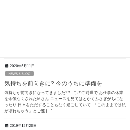
してほしい 次回もまた一緒にね?
2020年8月14日
NEWS & BLOG
学校では習わない子どもの為の身体塾 開催
第一回 浮き指?についてのオンラインセミナーが開催されました
2020年5月11日
NEWS & BLOG
気持ちを前向きに? 今のうちに準備を
気持ちが前向きになってきました?? このご時世で お仕事の休業
を余儀なくされたＭさん ニュースを見てはとかくふさぎがちにな
ったり 日々をただすることもなく過ごしていて 「このままでは私
が壊れちゃう」とご連 […]
2019年12月20日