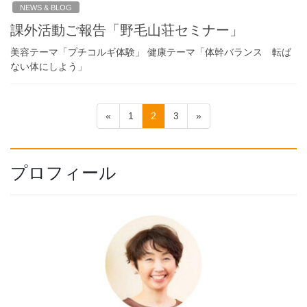
NEWS & BLOG
課外活動ご報告「野毛山荘セミナー」
美容テーマ「プチコルギ体験」 健康テーマ「体幹バランス 転ば
ない体にしよう」
投
固
固
固
«
1
2
3
»
稿
定
定
定
ペ
ペ
ペ
の
ー
ー
ー
プロフィール
ペ
ジ
ジ
ジ
ー
ジ
送
り